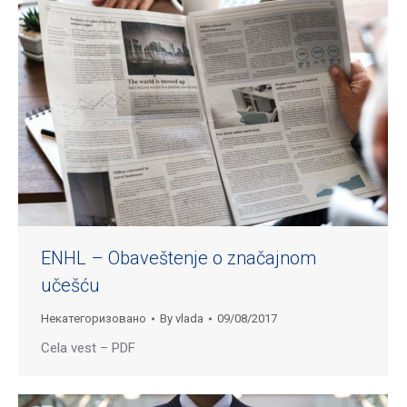
ENHL – Obaveštenje o značajnom
učešću
Некатегоризовано
By
vlada
09/08/2017
Cela vest – PDF