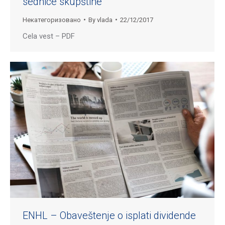
sednice skupštine
Некатегоризовано
By
vlada
22/12/2017
Cela vest – PDF
ENHL – Obaveštenje o isplati dividende