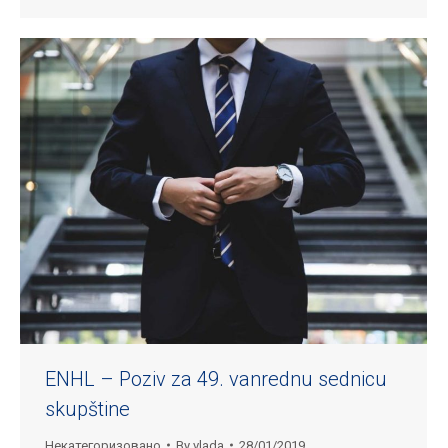
ENHL – Poziv za 49. vanrednu sednicu
skupštine
Некатегоризовано
By
vlada
28/01/2019