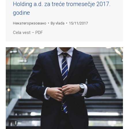
Holding a.d. za treće tromesečje 2017.
godine
Некатегоризовано
By
vlada
15/11/2017
Cela vest – PDF