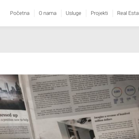
Početna
O nama
Usluge
Projekti
Real Esta
Početna
O nama
Usluge
Projekti
Real Esta