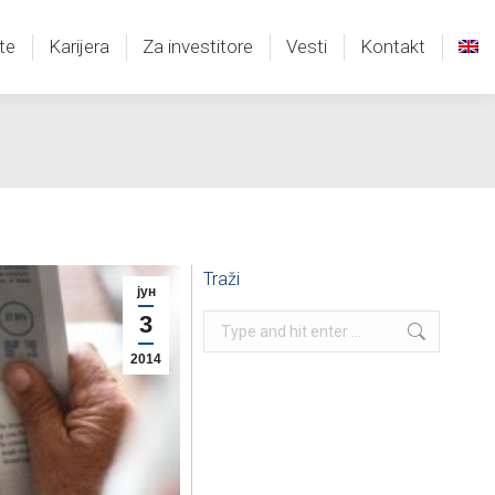
te
Karijera
Za investitore
Vesti
Kontakt
te
Karijera
Za investitore
Vesti
Kontakt
Traži
јун
3
Search:
2014