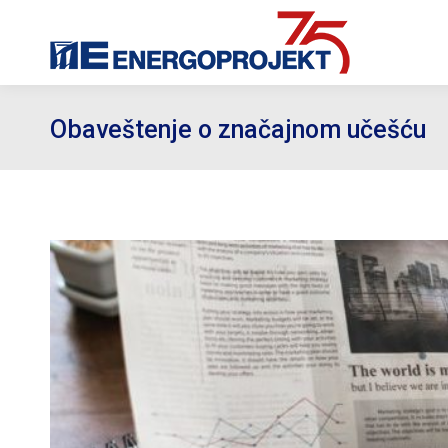
Obaveštenje o značajnom učešću