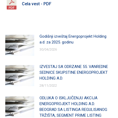
Cela vest - PDF
Godišnji izveštaj Energoprojekt Holding
a.d. za 2025. godinu
30/04/2026
IZVESTAJ SA ODRZANE 55. VANREDNE
SEDNICE SKUPSTINE ENERGOPROJEKT
HOLDING A.D.
28/11/2022
ODLUKA O ISKLJUČENJU AKCIJA
ENERGOPROJEKT HOLDING A.D.
BEOGRAD SA LISTINGA REGULISANOG
TRŽIŠTA, SEGMENT PRIME LISTING