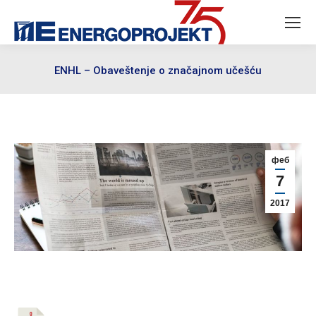
ENHL – Obaveštenje o značajnom učešću
феб
7
2017