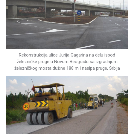
Rekonstrukcija ulice Jurija Gagarina na delu ispod
železničke pruge u Novom Beogradu sa izgradnjom
železničkog mosta dužine 188 m i nasipa pruge, Srbija