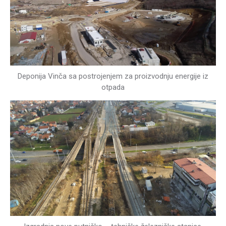
Deponija Vinča sa postrojenjem za proizvodnju energije iz
otpada