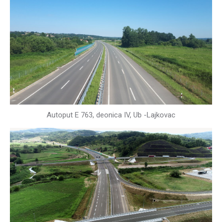
Autoput E 763, deonica IV, Ub -Lajkovac