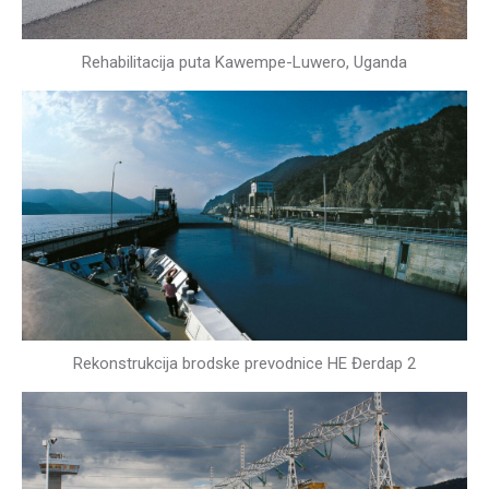
Rehabilitacija puta Kawempe-Luwero, Uganda
Rekonstrukcija brodske prevodnice HE Đerdap 2