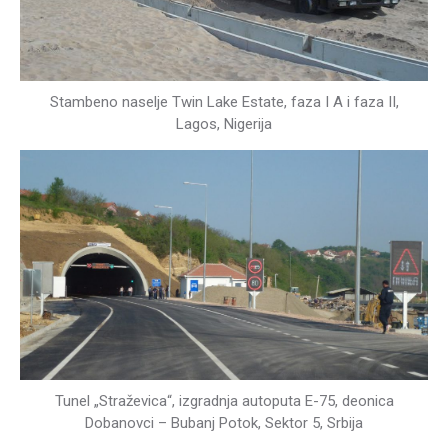
Stambeno naselje Twin Lake Estate, faza I A i faza II,
Lagos, Nigerija
Tunel „Straževica“, izgradnja autoputa E-75, deonica
Dobanovci – Bubanj Potok, Sektor 5, Srbija