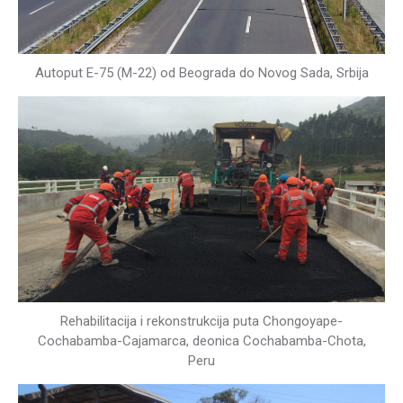
Autoput E-75 (M-22) od Beograda do Novog Sada, Srbija
Rehabilitacija i rekonstrukcija puta Chongoyape-
Cochabamba-Cajamarca, deonica Cochabamba-Chota,
Peru