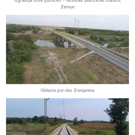
Izgradnja nove putničko – tehničke železničke stanice,
Zemun
Obilazni put oko Zrenjanina