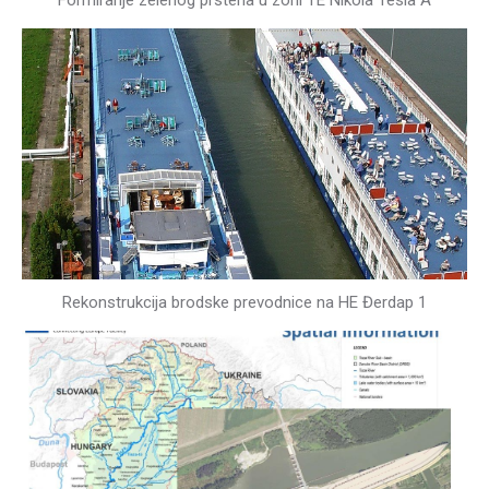
Formiranje zelenog prstena u zoni TE Nikola Tesla A
Rekonstrukcija brodske prevodnice na HE Đerdap 1