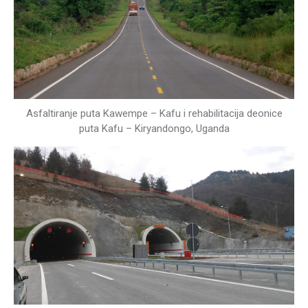
Asfaltiranje puta Kawempe – Kafu i rehabilitacija deonice
puta Kafu – Kiryandongo, Uganda