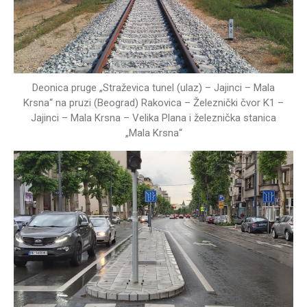
Deonica pruge „Straževica tunel (ulaz) – Jajinci – Mala
Krsna“ na pruzi (Beograd) Rakovica – Železnički čvor K1 –
Jajinci – Mala Krsna – Velika Plana i železnička stanica
„Mala Krsna“