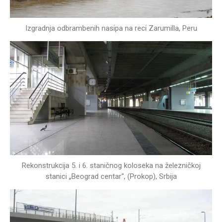
Izgradnja odbrambenih nasipa na reci Zarumilla, Peru
Rekonstrukcija 5. i 6. staničnog koloseka na železničkoj
stanici „Beograd centar“, (Prokop), Srbija