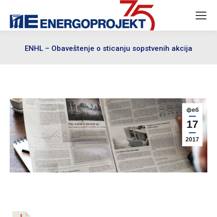
ENHL – Obaveštenje o sticanju sopstvenih akcija
феб
17
2017