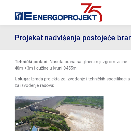
Projekat nadvišenja postojeće bra
Tehnički podaci:
Nasuta brana sa glinenim jezgrom visine
48m +3m i dužine u kruni 8455m
Usluga:
Izrada projekta za izvođenje i tehničkih specifikacija
za izvođenje radova;