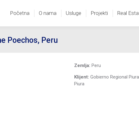
Početna
O nama
Usluge
Projekti
Real Esta
Početna
O nama
Usluge
Projekti
Real Esta
ne Poechos, Peru
Zemlja:
Peru
Klijent:
Gobierno Regional Piura
Piura