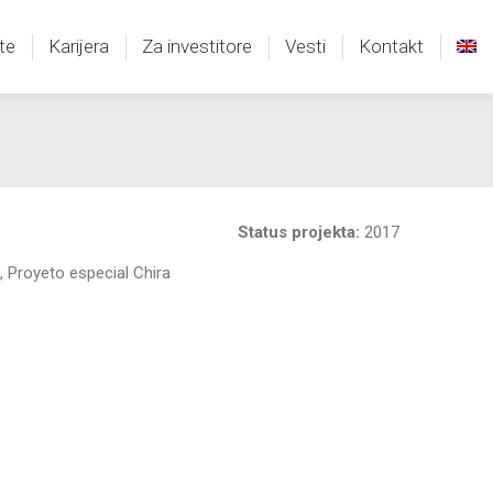
te
Karijera
Za investitore
Vesti
Kontakt
te
Karijera
Za investitore
Vesti
Kontakt
Status projekta:
2017
, Proyeto especial Chira