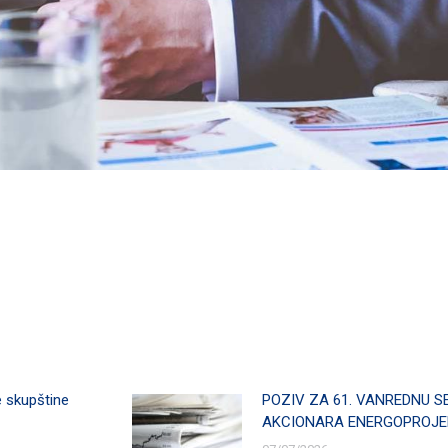
e skupštine
POZIV ZA 61. VANREDNU S
AKCIONARA ENERGOPROJEK