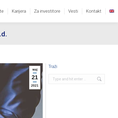
te
Karijera
Za investitore
Vesti
Kontakt
te
Karijera
Za investitore
Vesti
Kontakt
.d.
Traži
мај
21
Search:
2021