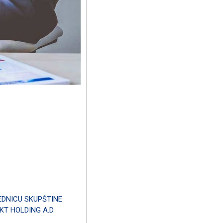
EDNICU SKUPŠTINE
T HOLDING A.D.