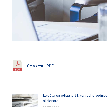
Cela vest - PDF
Izveštaj sa održane 61. vanredne sednic
akcionara