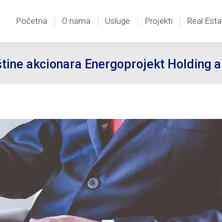
Početna
O nama
Usluge
Projekti
Real Esta
Početna
O nama
Usluge
Projekti
Real Esta
tine akcionara Energoprojekt Holding a