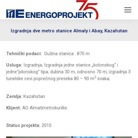
Izgradnja dve metro stanice Almaly i Abay, Kazahstan
Tehnički podaci:
Dužina stanica : 870 m
Usluga:
Izgradnja; Izgradnja jedne stanice „kolonskog“ i
jedne“pilonskog“ tipa; dubina 30 m, odnosno 70 m; izgradnja 3
2
tunelske cevi poprečnog preseka 80 – 90 m
svaka;
Zemlja:
Kazahstan
Klijent:
AO Almatimetrokurillis
Status projekta:
2010