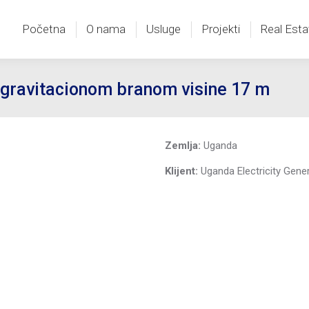
Početna
O nama
Usluge
Projekti
Real Esta
Početna
O nama
Usluge
Projekti
Real Esta
ravitacionom branom visine 17 m
Zemlja:
Uganda
Klijent:
Uganda Electricity Gene