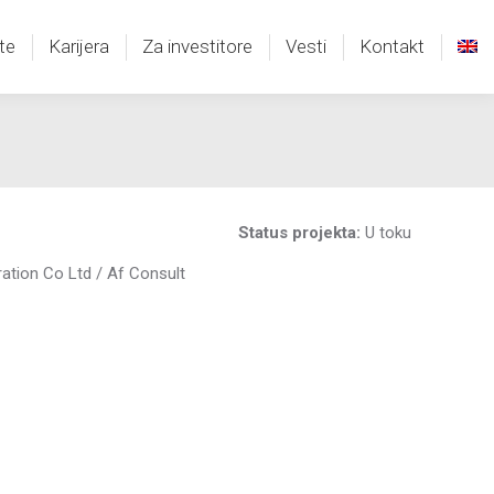
te
Karijera
Za investitore
Vesti
Kontakt
te
Karijera
Za investitore
Vesti
Kontakt
Status projekta:
U toku
ration Co Ltd / Af Consult