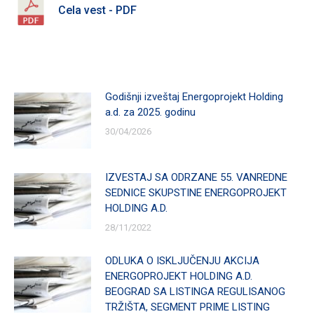
Cela vest - PDF
Godišnji izveštaj Energoprojekt Holding
a.d. za 2025. godinu
30/04/2026
IZVESTAJ SA ODRZANE 55. VANREDNE
SEDNICE SKUPSTINE ENERGOPROJEKT
HOLDING A.D.
28/11/2022
ODLUKA O ISKLJUČENJU AKCIJA
ENERGOPROJEKT HOLDING A.D.
BEOGRAD SA LISTINGA REGULISANOG
TRŽIŠTA, SEGMENT PRIME LISTING