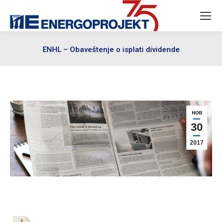
ENHL – Obaveštenje o isplati dividende
нов
30
2017