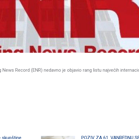
g News Record (ENR) nedavno je objavio rang listu najvećih internaci
e skupštine
POZIV ZA 61. VANREDNU S