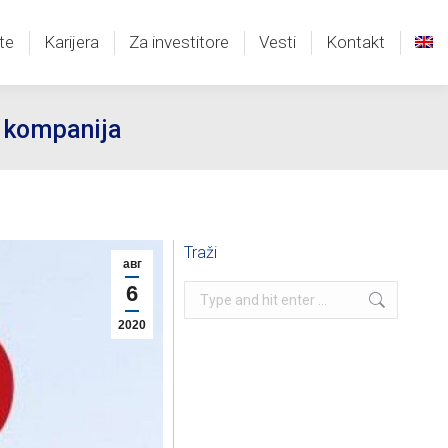
te
Karijera
Za investitore
Vesti
Kontakt
te
Karijera
Za investitore
Vesti
Kontakt
h kompanija
Traži
авг
6
Search:
2020