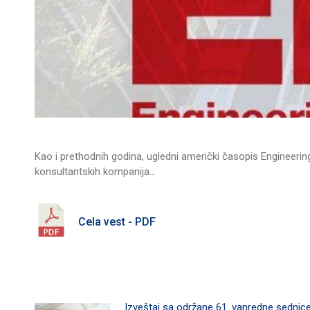
Kao i prethodnih godina, ugledni američki časopis Engineerin
konsultantskih kompanija…
Cela vest - PDF
Izveštaj sa održane 61. vanredne sednic